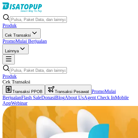
Produk
Cek Transaksi
Promo
Mulai Berjualan
Lainnya
Produk
Cek Transaksi
Promo
Mulai
Transaksi PPOB
Transaksi Pesawat
Berjualan
Flash Sale
Donasi
Blog
About Us
Agent Check In
Mobile
App
Webinar